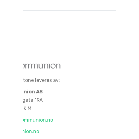
Cornerstone leveres av:
Kommunion AS
Rådhusgata 19A
1830 ASKIM
salg@kommunion.no
kommunion.no