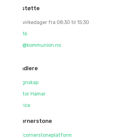
Kundestøtte
Åpent i virkedager fra 08:30 til 15:30
Tel:
07316
support@kommunion.no
Forhandlere
KNIF Regnskap
Accountor Hamar
OrgService
Følg Cornerstone
fb.com/cornerstoneplatform