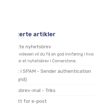
Relaterte artikler
Opprette nyhetsbrev
I denne videoen vil du få en god innføring i hvordan du
oppretter et nyhetsbrev i Cornerstone.
E-post i SPAM - Sender authentication
(Sendgrid)
Nyhetsbrev-mal - Triks
Oppsett for e-post